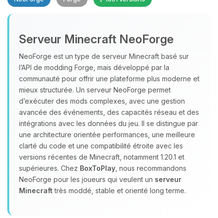
Serveur Minecraft NeoForge
NeoForge est un type de serveur Minecraft basé sur
l’API de modding Forge, mais développé par la
communauté pour offrir une plateforme plus moderne et
Youpi, enfin quelqu’un pour me
mieux structurée. Un serveur NeoForge permet
parler ! Moi c’est Choupy, ton petit
assistant BoxToPlay. Dis-moi ce dont
d’exécuter des mods complexes, avec une gestion
tu as besoin et je vais remuer mes
avancée des événements, des capacités réseau et des
petits circuits pour t’aider.
intégrations avec les données du jeu. Il se distingue par
une architecture orientée performances, une meilleure
08/08/2026 à 11:22
clarté du code et une compatibilité étroite avec les
versions récentes de Minecraft, notamment 1.20.1 et
supérieures. Chez
BoxToPlay
, nous recommandons
NeoForge pour les joueurs qui veulent un
serveur
Minecraft
très moddé, stable et orienté long terme.