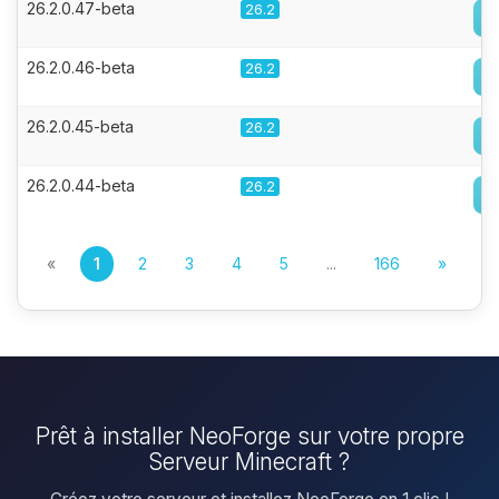
26.2.0.47-beta
26.2
26.2.0.46-beta
26.2
26.2.0.45-beta
26.2
26.2.0.44-beta
26.2
«
1
2
3
4
5
...
166
»
Prêt à installer NeoForge sur votre propre
Serveur Minecraft ?