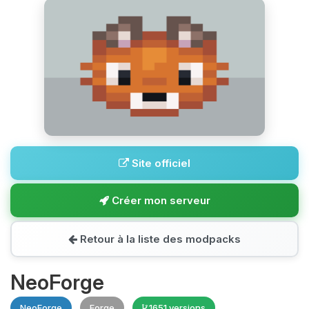
Site officiel
Créer mon serveur
Retour à la liste des modpacks
NeoForge
NeoForge
Forge
1651 versions