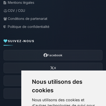
Mentions légales
CGV / CGU
Conditions de partenariat
Politique de confidentialité
SUIVEZ-NOUS
Facebook
X
Nous utilisons des
Discord
cookies
Forum
Nous utilisons des cookies et
d'autres technologies de suivi pour