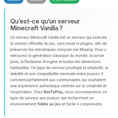
Qu’est‑ce qu’un serveur
Minecraft Vanilla ?
Un serveur Minecraft Vanilla est un serveur qui exécute
Youpi, enfin quelqu’un pour me
la version officielle du jeu, sans mods ni plugins, afin de
parler ! Moi c’est Choupy, ton petit
préserver les mécaniques conçues par Mojang. Vous y
assistant BoxToPlay. Dis-moi ce dont
retrouvez la génération classique du monde, la survie
tu as besoin et je vais remuer mes
pure, la Redstone d’origine et toutes les dimensions
petits circuits pour t’aider.
habituelles. Ce type de serveur privilégie la simplicité, la
stabilité et une compatibilité maximale entre joueurs. Il
06/08/2026 à 18:28
convient parfaitement aux communautés qui souhaitent
une expérience authentique centrée sur la créativité et
l’exploration. Chez
BoxToPlay
, nous recommandons ce
type de serveur aux joueurs qui recherchent un
environnement
fidèle au jeu
et facile à comprendre.