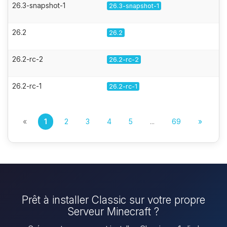
26.3-snapshot-1
26.3-snapshot-1
26.2
26.2
26.2-rc-2
26.2-rc-2
26.2-rc-1
26.2-rc-1
«
1
2
3
4
5
...
69
»
Prêt à installer Classic sur votre propre
Serveur Minecraft ?