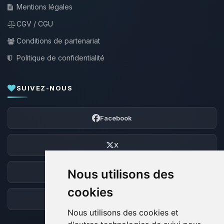
Mentions légales
CGV / CGU
Conditions de partenariat
Politique de confidentialité
SUIVEZ-NOUS
Facebook
X
Nous utilisons des
Discord
cookies
Forum
Nous utilisons des cookies et