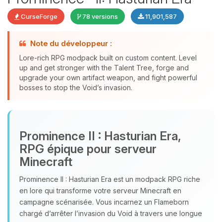
CurseForge
78 versions
11,901,587
Note du développeur :
Lore-rich RPG modpack built on custom content. Level
up and get stronger with the Talent Tree, forge and
upgrade your own artifact weapon, and fight powerful
bosses to stop the Void’s invasion.
Youpi, enfin quelqu’un pour me
parler ! Moi c’est Choupy, ton petit
Prominence II : Hasturian Era,
assistant BoxToPlay. Dis-moi ce dont
RPG épique pour serveur
tu as besoin et je vais remuer mes
Minecraft
petits circuits pour t’aider.
07/08/2026 à 04:53
Prominence II : Hasturian Era est un modpack RPG riche
en lore qui transforme votre serveur Minecraft en
campagne scénarisée. Vous incarnez un Flameborn
chargé d’arrêter l’invasion du Void à travers une longue