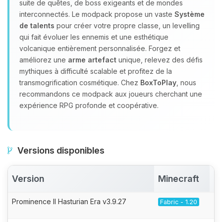
suite de quêtes, de boss exigeants et de mondes
interconnectés. Le modpack propose un vaste
Système
de talents
pour créer votre propre classe, un levelling
qui fait évoluer les ennemis et une esthétique
volcanique entièrement personnalisée. Forgez et
améliorez une
arme artefact
unique, relevez des défis
mythiques à difficulté scalable et profitez de la
transmogrification cosmétique. Chez
BoxToPlay
, nous
recommandons ce modpack aux joueurs cherchant une
expérience RPG profonde et coopérative.
Versions disponibles
Version
Minecraft
A
Prominence II Hasturian Era v3.9.27
Fabric - 1.20