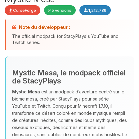
CurseForge
5 versions
1,212,789
Note du développeur :
The official modpack for StacyPlays's YouTube and
Youpi, enfin quelqu’un pour me
Twitch series.
parler ! Moi c’est Choupy, ton petit
assistant BoxToPlay. Dis-moi ce dont
tu as besoin et je vais remuer mes
petits circuits pour t’aider.
Mystic Mesa, le modpack officiel
08/08/2026 à 17:08
de StacyPlays
Mystic Mesa
est un modpack d’aventure centré sur le
biome mesa, créé par StacyPlays pour sa série
YouTube et Twitch. Conçu pour Minecraft 1.7.10, il
transforme ce désert coloré en monde mystique rempli
de créatures inédites, comme des loups mythiques, des
oiseaux exotiques, des licornes et même des
dinosaures, sans oublier de nombreux mobs hostiles. Le