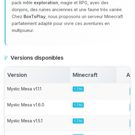
pack mêle
exploration
, magie et RPG, avec des
donjons, des ruines anciennes et une faune très variée.
Chez
BoxToPlay
, nous proposons un serveur Minecraft
parfaitement adapté pour vivre ces aventures en
multijoueur.
Versions disponibles
Version
Minecraft
Act
Mystic Mesa v1.1.1
1.7.10
Mystic Mesa v1.6.0
1.7.10
Mystic Mesa v1.5.1
1.7.10