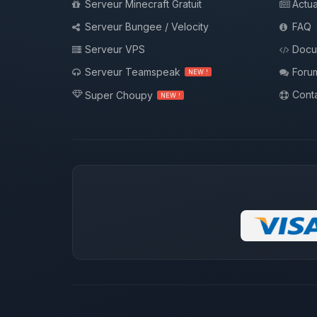
Serveur Minecraft Gratuit
Actua
Serveur Bungee / Velocity
FAQ
Serveur VPS
Docu
Serveur Teamspeak
Foru
NEW !
Conta
Super Choupy
NEW !