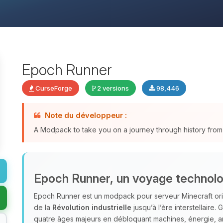
Epoch Runner
CurseForge
2 versions
98,446
Note du développeur :
A Modpack to take you on a journey through history from th
Epoch Runner, un voyage technolog
Epoch Runner est un modpack pour serveur Minecraft orie
de la
Révolution industrielle
jusqu’à l’ère interstellaire
quatre âges majeurs en débloquant machines, énergie, ar