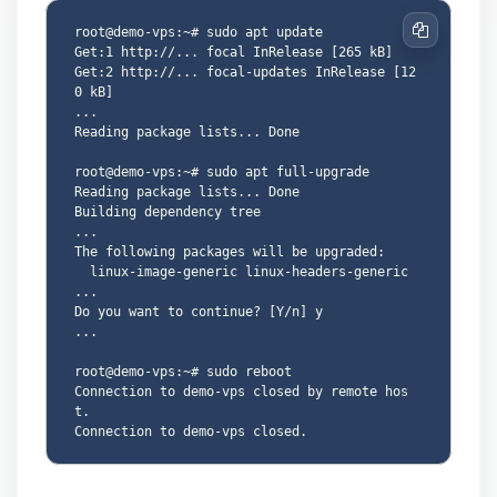
root@demo-vps:~# sudo apt update

Copier
Get:1 http://... focal InRelease [265 kB]

Get:2 http://... focal-updates InRelease [12
0 kB]

...

Reading package lists... Done

root@demo-vps:~# sudo apt full-upgrade

Reading package lists... Done

Building dependency tree

...

The following packages will be upgraded:

  linux-image-generic linux-headers-generic 
...

Do you want to continue? [Y/n] y

...

root@demo-vps:~# sudo reboot

Connection to demo-vps closed by remote hos
t.
