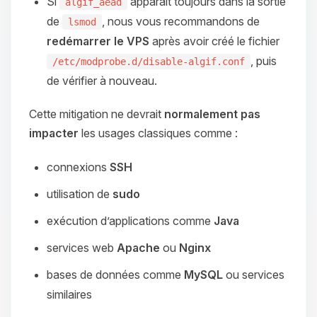
Si
apparaît toujours dans la sortie
algif_aead
de
, nous vous recommandons de
lsmod
redémarrer le VPS
après avoir créé le fichier
, puis
/etc/modprobe.d/disable-algif.conf
de vérifier à nouveau.
Cette mitigation ne devrait
normalement pas
impacter
les usages classiques comme :
connexions
SSH
utilisation de
sudo
exécution d’applications comme
Java
services web
Apache
ou
Nginx
bases de données comme
MySQL
ou services
similaires