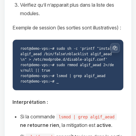
Vérifiez qu’il n’apparait plus dans la liste des
modules.
Exemple de session (les sorties sont illustratives) :
root@demo-vps:~# sudo sh -c 'printf "install 
Copier
algif_aead /bin/false\nblacklist algif_aead
\n" > /etc/modprobe.d/disable-algif.conf'

root@demo-vps:~# sudo rmmod algif_aead 2>/de
v/null || true

root@demo-vps:~# lsmod | grep algif_aead

Interprétation :
Si la commande
lsmod | grep algif_aead
ne retourne rien
, la mitigation est
active
.