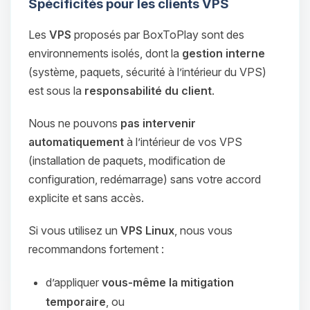
Spécificités pour les clients VPS
Youpi, enfin quelqu’un pour me
parler ! Moi c’est Choupy, ton petit
Les
VPS
proposés par BoxToPlay sont des
assistant BoxToPlay. Dis-moi ce dont
environnements isolés, dont la
gestion interne
tu as besoin et je vais remuer mes
petits circuits pour t’aider.
(système, paquets, sécurité à l’intérieur du VPS)
est sous la
responsabilité du client
.
07/08/2026 à 22:46
Nous ne pouvons
pas intervenir
automatiquement
à l’intérieur de vos VPS
(installation de paquets, modification de
configuration, redémarrage) sans votre accord
explicite et sans accès.
Si vous utilisez un
VPS Linux
, nous vous
recommandons fortement :
d’appliquer
vous-même la mitigation
temporaire
, ou