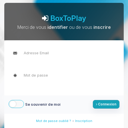
BoxToPlay
Merci de vous
identifier
ou de vous
inscrire
Se souvenir de moi
Connexion
-
Mot de passe oublié ?
Inscription