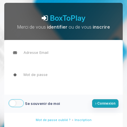
BoxToPlay
Merci de vous
identifier
ou de vous
inscrire
Se souvenir de moi
Connexion
-
Mot de passe oublié ?
Inscription