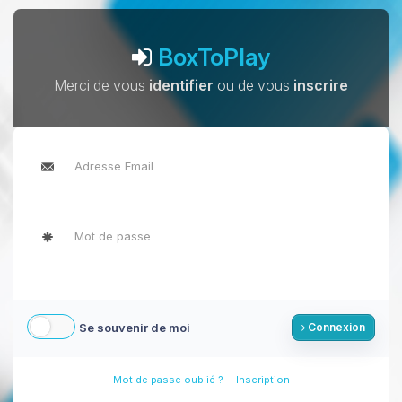
BoxToPlay
Merci de vous
identifier
ou de vous
inscrire
Se souvenir de moi
Connexion
-
Mot de passe oublié ?
Inscription