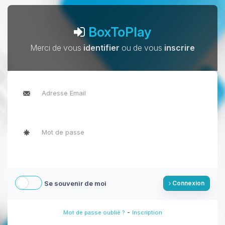
BoxToPlay
Merci de vous
identifier
ou de vous
inscrire
Se souvenir de moi
Connexion
-
Mot de passe oublié ?
Inscription