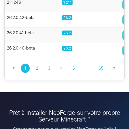
21.1.248
1.21.1
26.2.0.42-beta
26.2
26.2.0.41-beta
26.2
26.2.0.40-beta
26.2
«
1
2
3
4
5
...
165
»
Prêt à installer NeoForge sur votre propre
Serveur Minecraft ?