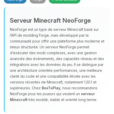
Serveur Minecraft NeoForge
NeoForge est un type de serveur Minecraft basé sur
l’API de modding Forge, mais développé par la
communauté pour offrir une plateforme plus moderne et
Youpi, enfin quelqu’un pour me
mieux structurée. Un serveur NeoForge permet
parler ! Moi c’est Choupy, ton petit
assistant BoxToPlay. Dis-moi ce dont
d’exécuter des mods complexes, avec une gestion
tu as besoin et je vais remuer mes
avancée des événements, des capacités réseau et des
petits circuits pour t’aider.
intégrations avec les données du jeu. Il se distingue par
une architecture orientée performances, une meilleure
06/08/2026 à 13:27
clarté du code et une compatibilité étroite avec les
versions récentes de Minecraft, notamment 1.20.1 et
supérieures. Chez
BoxToPlay
, nous recommandons
NeoForge pour les joueurs qui veulent un
serveur
Minecraft
très moddé, stable et orienté long terme.