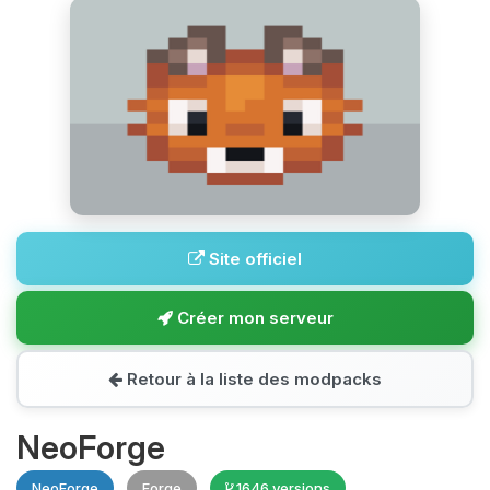
Site officiel
Créer mon serveur
Retour à la liste des modpacks
NeoForge
NeoForge
Forge
1646 versions