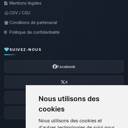
Mentions légales
CGV / CGU
Conditions de partenariat
Politique de confidentialité
SUIVEZ-NOUS
Facebook
X
Nous utilisons des
Discord
cookies
Forum
Nous utilisons des cookies et
d'autres technologies de suivi pour