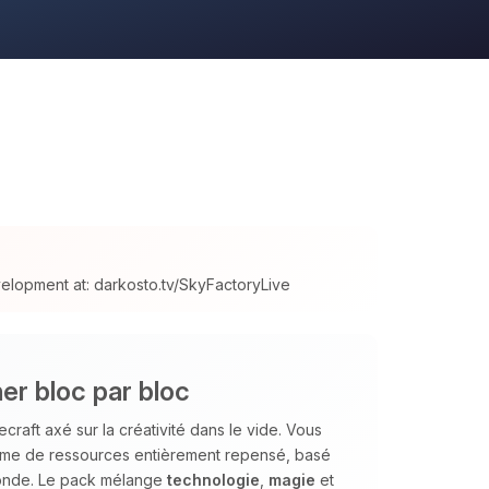
velopment at: darkosto.tv/SkyFactoryLive
ner bloc par bloc
aft axé sur la créativité dans le vide. Vous
tème de ressources entièrement repensé, basé
e monde. Le pack mélange
technologie
,
magie
et