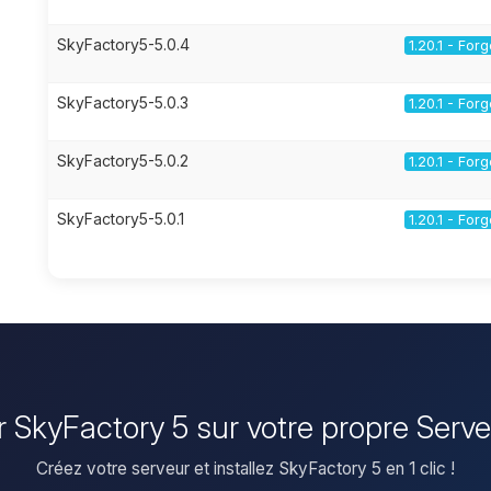
SkyFactory5-5.0.4
1.20.1 - For
SkyFactory5-5.0.3
1.20.1 - For
SkyFactory5-5.0.2
1.20.1 - For
SkyFactory5-5.0.1
1.20.1 - For
er SkyFactory 5 sur votre propre Serv
Créez votre serveur et installez SkyFactory 5 en 1 clic !