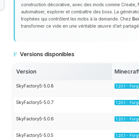
construction décorative, avec des mods comme Create, My
automatiser, explorer et combattre des boss. La générati
trophées qui contrôlent les mobs à la demande. Chez
Bo
transformer ce vide en une véritable œuvre d’art partagé
Versions disponibles
Version
Minecraf
SkyFactory5-5.0.8
1.20.1 - For
SkyFactory5-5.0.7
1.20.1 - For
SkyFactory5-5.0.6
1.20.1 - For
SkyFactory5-5.0.5
1.20.1 - For