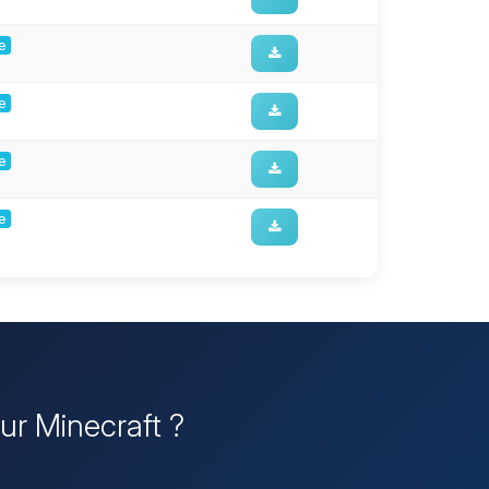
ge
ge
ge
ge
eur Minecraft ?