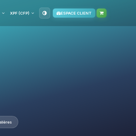
XPF (CFP)
ESPACE CLIENT
alières