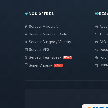
NOS OFFRES
RES
Serveur Minecraft
Accue
Serveur Minecraft Gratuit
Actua
Serveur Bungee / Velocity
FAQ
Serveur VPS
Docu
Serveur Teamspeak
Foru
NEW !
Conta
Super Choupy
NEW !