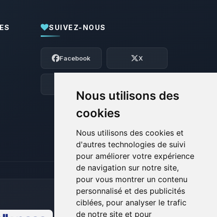
ES
SUIVEZ-NOUS
Youpi, enfin quelqu’un pour me parler !
Moi c’est Choupy, ton petit assistant
Facebook
X
BoxToPlay. Dis-moi ce dont tu as besoin
et je vais remuer mes petits circuits
pour t’aider.
Discord
Forum
Nous utilisons des
08/08/2026 à 07:44
cookies
Nous utilisons des cookies et
d'autres technologies de suivi
pour améliorer votre expérience
de navigation sur notre site,
pour vous montrer un contenu
personnalisé et des publicités
ciblées, pour analyser le trafic
de notre site et pour