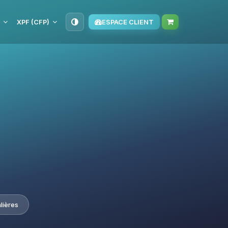
XPF (CFP)
ESPACE CLIENT
lières