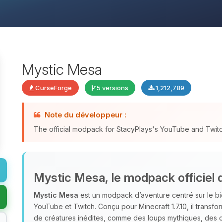
Mystic Mesa
CurseForge
5 versions
1,212,789
Note du développeur :
The official modpack for StacyPlays's YouTube and Twitc
Mystic Mesa, le modpack officiel 
Mystic Mesa
est un modpack d’aventure centré sur le b
YouTube et Twitch. Conçu pour Minecraft 1.7.10, il trans
de créatures inédites, comme des loups mythiques, des 