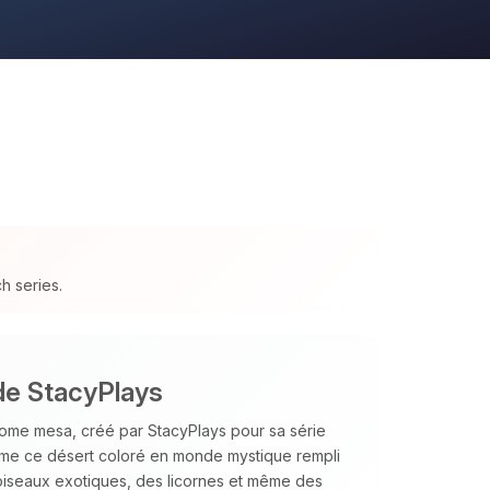
h series.
de StacyPlays
iome mesa, créé par StacyPlays pour sa série
forme ce désert coloré en monde mystique rempli
oiseaux exotiques, des licornes et même des