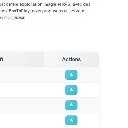
 pack mêle
exploration
, magie et RPG, avec des
 Chez
BoxToPlay
, nous proposons un serveur
n multijoueur.
ft
Actions