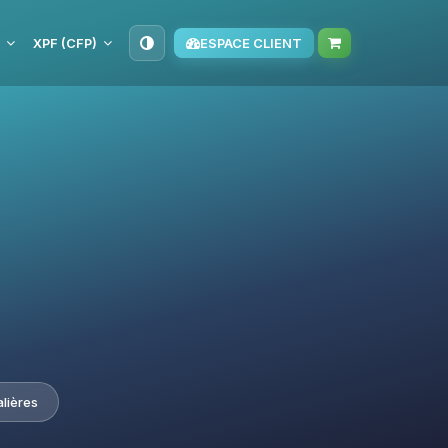
XPF (CFP)
ESPACE CLIENT
alières