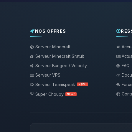
NOS OFFRES
RES
Serveur Minecraft
Accue
Serveur Minecraft Gratuit
Actua
Serveur Bungee / Velocity
FAQ
Serveur VPS
Docu
Serveur Teamspeak
Foru
NEW !
Conta
Super Choupy
NEW !