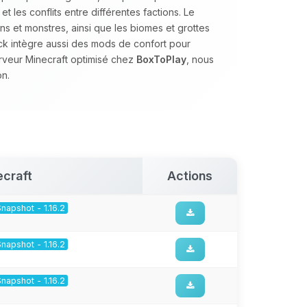
les conflits entre différentes factions. Le
s et monstres, ainsi que les biomes et grottes
ack intègre aussi des mods de confort pour
erveur Minecraft optimisé chez
BoxToPlay
, nous
n.
ecraft
Actions
Snapshot - 1.16.2
Snapshot - 1.16.2
Snapshot - 1.16.2