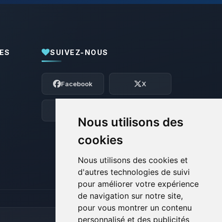
ES
SUIVEZ-NOUS
Youpi, enfin quelqu’un pour me parler !
Moi c’est Choupy, ton petit assistant
Facebook
X
BoxToPlay. Dis-moi ce dont tu as besoin
et je vais remuer mes petits circuits
pour t’aider.
Discord
Forum
Nous utilisons des
06/08/2026 à 16:25
cookies
Nous utilisons des cookies et
d'autres technologies de suivi
pour améliorer votre expérience
de navigation sur notre site,
pour vous montrer un contenu
personnalisé et des publicités