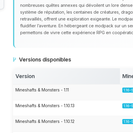
nombreuses quêtes annexes qui dévoilent un lore dense et 
système de réputation, les centaines de créatures, dragon
retravaillés, offrent une exploration exigeante. Le modp
fluidifier l’aventure. En hébergeant ce modpack sur un s
permettons de vivre cette expérience RPG en coopératio
Versions disponibles
Version
Min
Mineshafts & Monsters - 1.11
1.16-
Mineshafts & Monsters - 1.10.13
1.16-
Mineshafts & Monsters - 1.10.12
1.16-