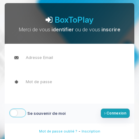
BoxToPlay
Merci de vous
identifier
ou de vous
inscrire
Se souvenir de moi
Connexion
-
Mot de passe oublié ?
Inscription