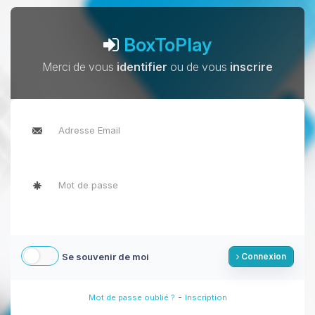
BoxToPlay
Merci de vous
identifier
ou de vous
inscrire
Se souvenir de moi
Connexion
-
Mot de passe oublié ?
Inscription