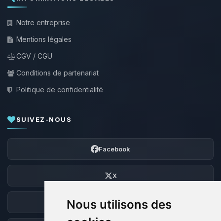
Notre entreprise
Mentions légales
CGV / CGU
Conditions de partenariat
Politique de confidentialité
SUIVEZ-NOUS
Facebook
X
Nous utilisons des
Discord