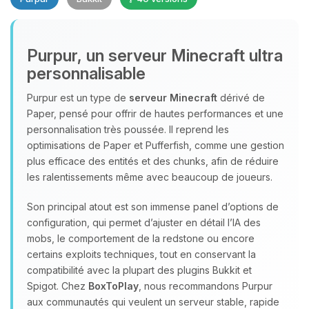
Purpur, un serveur Minecraft ultra
personnalisable
Purpur est un type de
serveur Minecraft
dérivé de
Paper, pensé pour offrir de hautes performances et une
Youpi, enfin quelqu’un pour me
personnalisation très poussée. Il reprend les
parler ! Moi c’est Choupy, ton petit
optimisations de Paper et Pufferfish, comme une gestion
assistant BoxToPlay. Dis-moi ce dont
plus efficace des entités et des chunks, afin de réduire
tu as besoin et je vais remuer mes
les ralentissements même avec beaucoup de joueurs.
petits circuits pour t’aider.
08/08/2026 à 06:17
Son principal atout est son immense panel d’options de
configuration, qui permet d’ajuster en détail l’IA des
mobs, le comportement de la redstone ou encore
certains exploits techniques, tout en conservant la
compatibilité avec la plupart des plugins Bukkit et
Spigot. Chez
BoxToPlay
, nous recommandons Purpur
aux communautés qui veulent un serveur stable, rapide