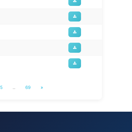
5
...
69
»