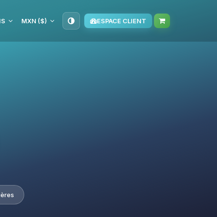
IS
MXN ($)
ESPACE CLIENT
ières