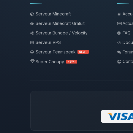
Serveur Minecraft
Accue
Serveur Minecraft Gratuit
Actua
Serveur Bungee / Velocity
FAQ
Serveur VPS
Docu
Serveur Teamspeak
Foru
NEW !
Conta
Super Choupy
NEW !