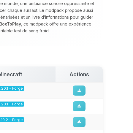
s le monde, une ambiance sonore oppressante et
cer chaque sursaut. Le modpack propose aussi
arisées et un livre d’informations pour guider
BoxToPlay
, ce modpack offre une expérience
itable test de sang froid.
Minecraft
Actions
1.20.1 - Forge
1.20.1 - Forge
1.19.2 - Forge