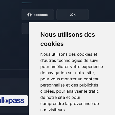
Youpi, enfin quelqu’un pour me parler !
Moi c’est Choupy, ton petit assistant
Facebook
X
BoxToPlay. Dis-moi ce dont tu as besoin
et je vais remuer mes petits circuits
pour t’aider.
Discord
Forum
Nous utilisons des
09/08/2026 à 12:00
cookies
Nous utilisons des cookies et
d'autres technologies de suivi
pour améliorer votre expérience
de navigation sur notre site,
pour vous montrer un contenu
personnalisé et des publicités
ciblées, pour analyser le trafic
de notre site et pour
comprendre la provenance de
🍪
nos visiteurs.