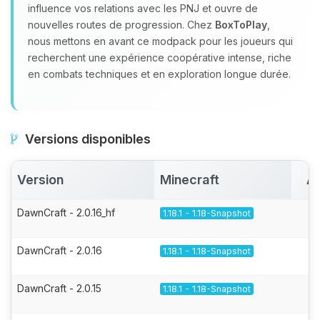
influence vos relations avec les PNJ et ouvre de
nouvelles routes de progression. Chez
BoxToPlay
,
nous mettons en avant ce modpack pour les joueurs qui
recherchent une expérience coopérative intense, riche
en combats techniques et en exploration longue durée.
Versions disponibles
Version
Minecraft
Ac
DawnCraft - 2.0.16_hf
1.18.1 - 1.18-Snapshot
DawnCraft - 2.0.16
1.18.1 - 1.18-Snapshot
DawnCraft - 2.0.15
1.18.1 - 1.18-Snapshot