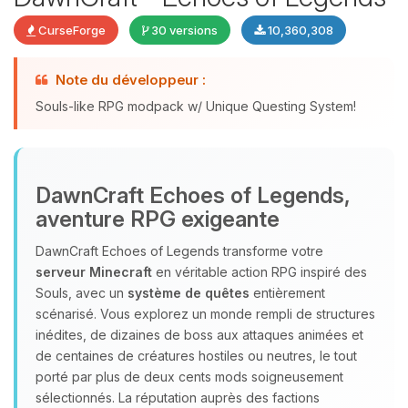
CurseForge
30 versions
10,360,308
Note du développeur :
Souls-like RPG modpack w/ Unique Questing System!
DawnCraft Echoes of Legends,
Youpi, enfin quelqu’un pour me
aventure RPG exigeante
parler ! Moi c’est Choupy, ton petit
assistant BoxToPlay. Dis-moi ce dont
DawnCraft Echoes of Legends transforme votre
tu as besoin et je vais remuer mes
serveur Minecraft
en véritable action RPG inspiré des
petits circuits pour t’aider.
Souls, avec un
système de quêtes
entièrement
09/08/2026 à 06:41
scénarisé. Vous explorez un monde rempli de structures
inédites, de dizaines de boss aux attaques animées et
de centaines de créatures hostiles ou neutres, le tout
porté par plus de deux cents mods soigneusement
sélectionnés. La réputation auprès des factions