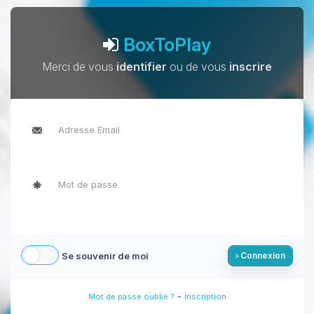
BoxToPlay
Merci de vous
identifier
ou de vous
inscrire
Se souvenir de moi
Connexion
-
Mot de passe oublié ?
Inscription