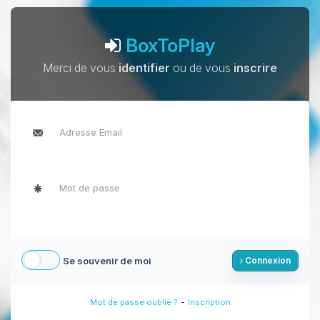
BoxToPlay
Merci de vous
identifier
ou de vous
inscrire
Se souvenir de moi
Connexion
-
Mot de passe oublié ?
Inscription