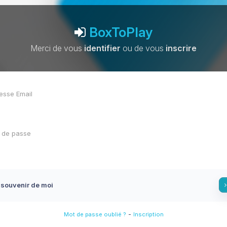
BoxToPlay
Merci de vous
identifier
ou de vous
inscrire
 souvenir de moi
-
Mot de passe oublié ?
Inscription