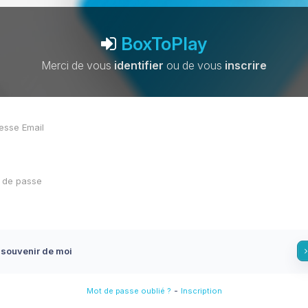
BoxToPlay
Merci de vous
identifier
ou de vous
inscrire
 souvenir de moi
-
Mot de passe oublié ?
Inscription