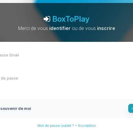
BoxToPlay
Merci de vous
identifier
ou de vous
inscrire
 souvenir de moi
-
Mot de passe oublié ?
Inscription