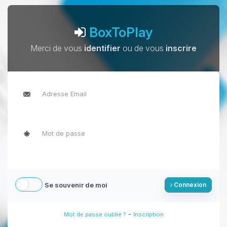
BoxToPlay
Merci de vous
identifier
ou de vous
inscrire
Se souvenir de moi
Connexion
-
Mot de passe oublié ?
Inscription