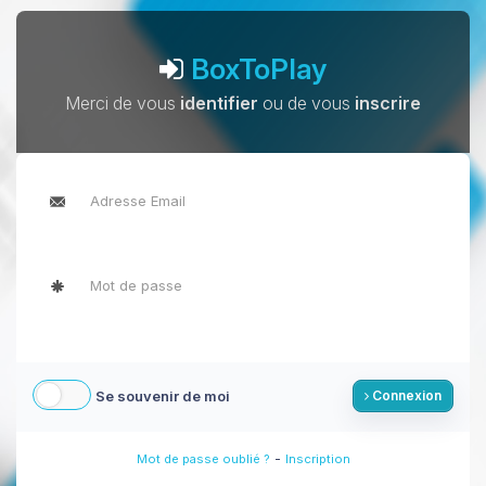
BoxToPlay
Merci de vous
identifier
ou de vous
inscrire
Se souvenir de moi
Connexion
-
Mot de passe oublié ?
Inscription