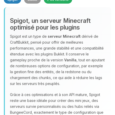
Spigot, un serveur Minecraft
optimisé pour les plugins
Spigot est un type de
serveur Minecraft
dérivé de
CraftBukkit, pensé pour offrir de meilleures
Youpi, enfin quelqu’un pour me
performances, une grande stabilité et une compatibilité
parler ! Moi c’est Choupy, ton petit
étendue avec les plugins Bukkit. Il conserve le
assistant BoxToPlay. Dis-moi ce dont
gameplay proche de la version
Vanilla
, tout en ajoutant
tu as besoin et je vais remuer mes
de nombreuses options de configuration, par exemple
petits circuits pour t’aider.
la gestion fine des entités, de la redstone ou du
10/08/2026 à 12:47
chargement des chunks, ce qui aide à réduire les lags
sur les serveurs très peuplés.
Grâce à ces optimisations et à son API mature, Spigot
reste une base idéale pour créer des mini jeux, des
serveurs survie personnalisés ou des hubs reliés via
BungeeCord, exactement le type de configuration que