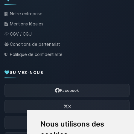
Notre entreprise
Mentions légales
CGV / CGU
Conditions de partenariat
Politique de confidentialité
SUIVEZ-NOUS
Facebook
X
Nous utilisons des
Discord