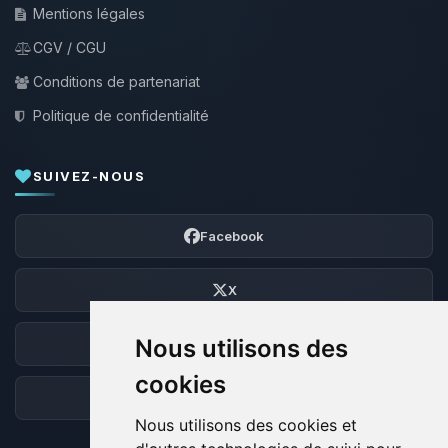
Mentions légales
CGV / CGU
Conditions de partenariat
Politique de confidentialité
SUIVEZ-NOUS
Facebook
X
Nous utilisons des
Discord
cookies
Forum
Nous utilisons des cookies et