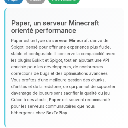
Paper, un serveur Minecraft
orienté performance
Paper est un type de
serveur Minecraft
dérivé de
Youpi, enfin quelqu’un pour me
Spigot, pensé pour offrir une expérience plus fluide,
parler ! Moi c’est Choupy, ton petit
stable et configurable. Il conserve la compatibilité avec
assistant BoxToPlay. Dis-moi ce dont
les plugins Bukkit et Spigot, tout en ajoutant une API
tu as besoin et je vais remuer mes
enrichie pour les développeurs, de nombreuses
petits circuits pour t’aider.
corrections de bugs et des optimisations avancées.
Vous profitez d’une meilleure gestion des chunks,
06/08/2026 à 06:06
d’entités et de la redstone, ce qui permet de supporter
davantage de joueurs sans sacrifier la qualité du jeu.
Grâce à ces atouts,
Paper
est souvent recommandé
pour les serveurs communautaires que nous
hébergeons chez
BoxToPlay
.