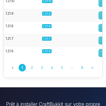
1.21.10
1.21.10
1.21.9
1.21.9
1.21.8
1.21.8
1.21.7
1.21.7
1.21.6
1.21.6
«
1
2
3
4
5
...
8
»
Prêt à installer CraftBukkit sur votre propre