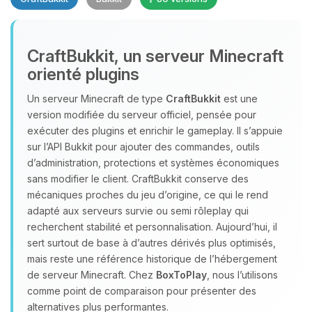
CraftBukkit, un serveur Minecraft
orienté plugins
Un serveur Minecraft de type
CraftBukkit
est une
version modifiée du serveur officiel, pensée pour
Youpi, enfin quelqu’un pour me
exécuter des plugins et enrichir le gameplay. Il s’appuie
parler ! Moi c’est Choupy, ton petit
sur l’API Bukkit pour ajouter des commandes, outils
assistant BoxToPlay. Dis-moi ce dont
d’administration, protections et systèmes économiques
tu as besoin et je vais remuer mes
sans modifier le client. CraftBukkit conserve des
petits circuits pour t’aider.
mécaniques proches du jeu d’origine, ce qui le rend
06/08/2026 à 21:45
adapté aux serveurs survie ou semi rôleplay qui
recherchent stabilité et personnalisation. Aujourd’hui, il
sert surtout de base à d’autres dérivés plus optimisés,
mais reste une référence historique de l’hébergement
de serveur Minecraft. Chez
BoxToPlay
, nous l’utilisons
comme point de comparaison pour présenter des
alternatives plus performantes.