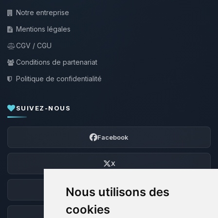
Notre entreprise
Mentions légales
CGV / CGU
Conditions de partenariat
Politique de confidentialité
SUIVEZ-NOUS
Facebook
X
Nous utilisons des
Discord
cookies
Forum