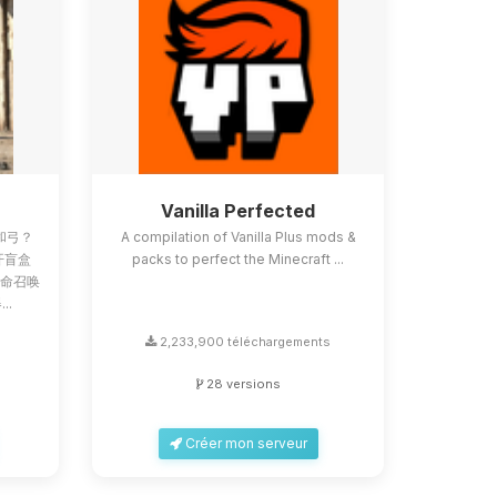
Z
Vanilla Perfected
和弓？
A compilation of Vanilla Plus mods &
像开盲盒
packs to perfect the Minecraft ...
使命召唤
..
s
2,233,900 téléchargements
28 versions
Créer mon serveur