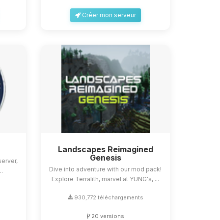
Créer mon serveur
Landscapes Reimagined
Genesis
erver,
Dive into adventure with our mod pack!
..
Explore Terralith, marvel at YUNG's, ...
930,772 téléchargements
20 versions