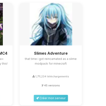
BMC4
Slimes Adventure
la+
that time i got reincarnated as a slime
 this!
modpack for minecraft
s
1,711,234 téléchargements
45 versions
Créer mon serveur