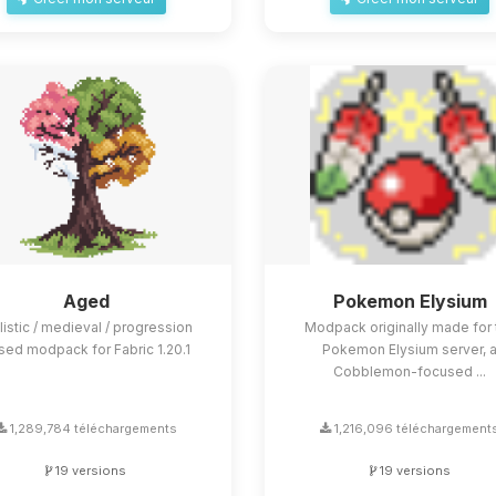
Aged
Pokemon Elysium
listic / medieval / progression
Modpack originally made for 
sed modpack for Fabric 1.20.1
Pokemon Elysium server, 
Cobblemon-focused ...
1,289,784 téléchargements
1,216,096 téléchargement
19 versions
19 versions