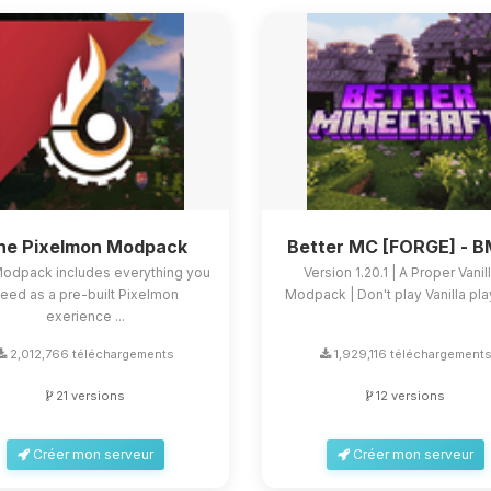
he Pixelmon Modpack
Better MC [FORGE] - 
Modpack includes everything you
Version 1.20.1 | A Proper Vanil
eed as a pre-built Pixelmon
Modpack | Don't play Vanilla play
exerience ...
2,012,766 téléchargements
1,929,116 téléchargement
21 versions
12 versions
Créer mon serveur
Créer mon serveur