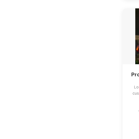
Pro
Lo
cus