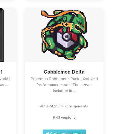
 1
Cobblemon Delta
work! |
Pokemon Cobblemon Pack - QoL and
s ...
Performance mods! The server
included in ...
s
1,424,215 téléchargements
43 versions
Créer mon serveur