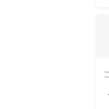
rea
ba