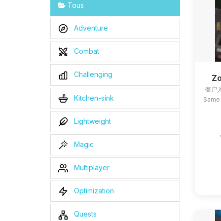
Tous
Adventure
Combat
Challenging
Zo
僵尸入
Kitchen-sink
Same 
Lightweight
Magic
Multiplayer
Optimization
Quests