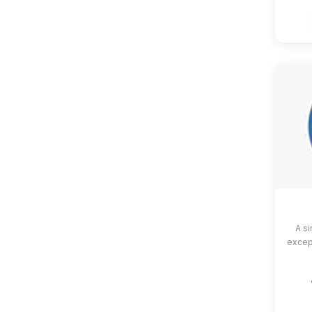
A si
except