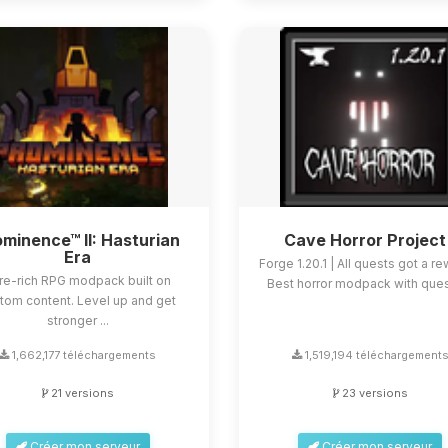
minence™ II: Hasturian
Cave Horror Project
Era
Forge 1.20.1 | All quests got a re
re-rich RPG modpack built on
Best horror modpack with quest
tom content. Level up and get
stronger ...
1,662,177 téléchargements
1,519,194 téléchargement
21 versions
23 versions
Créer mon serveur
Créer mon serveur