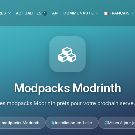
RES
ACTUALITÉS
API
COMMUNAUTÉ
FRANÇAIS
1
Modpacks Modrinth
les modpacks Modrinth prêts pour votre prochain serveu
s modpacks Modrinth
Installation en 1 clic
Mises à jour j