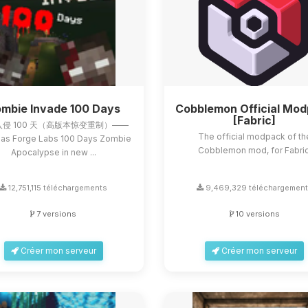
mbie Invade 100 Days
Cobblemon Official Mo
[Fabric]
侵 100 天（高版本惊变重制）——
The official modpack of th
as Forge Labs 100 Days Zombie
Cobblemon mod, for Fabric
Apocalypse in new ...
12,751,115 téléchargements
9,469,329 téléchargemen
7 versions
10 versions
Créer mon serveur
Créer mon serveur