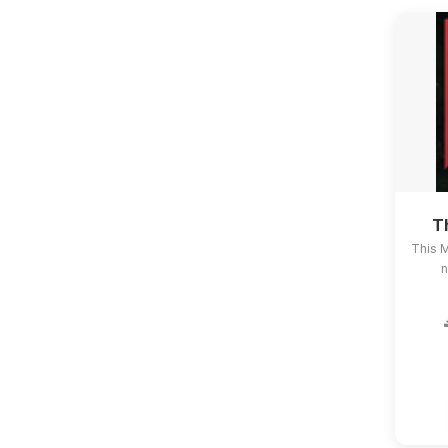
T
This 
n