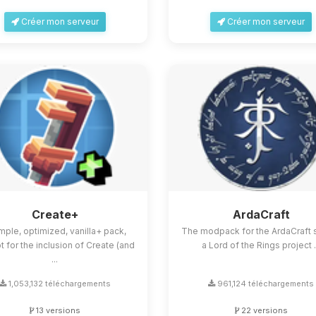
Créer mon serveur
Créer mon serveur
Create+
ArdaCraft
mple, optimized, vanilla+ pack,
The modpack for the ArdaCraft s
 for the inclusion of Create (and
a Lord of the Rings project .
...
1,053,132 téléchargements
961,124 téléchargements
13 versions
22 versions