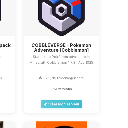
dpack
COBBLEVERSE - Pokemon
Adventure [Cobblemon]
e
Start a true Pokémon adventure in
!
Minecraft: Cobblemon 1.7.3 | ALL 1025
...
ts
5,715,719 téléchargements
23 versions
Créer mon serveur