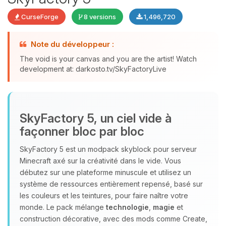
CurseForge
8 versions
1,496,720
Note du développeur :
The void is your canvas and you are the artist! Watch
development at: darkosto.tv/SkyFactoryLive
Youpi, enfin quelqu’un pour me
parler ! Moi c’est Choupy, ton petit
assistant BoxToPlay. Dis-moi ce dont
SkyFactory 5, un ciel vide à
tu as besoin et je vais remuer mes
façonner bloc par bloc
petits circuits pour t’aider.
07/08/2026 à 15:01
SkyFactory 5 est un modpack skyblock pour serveur
Minecraft axé sur la créativité dans le vide. Vous
débutez sur une plateforme minuscule et utilisez un
système de ressources entièrement repensé, basé sur
les couleurs et les teintures, pour faire naître votre
monde. Le pack mélange
technologie
,
magie
et
construction décorative, avec des mods comme Create,