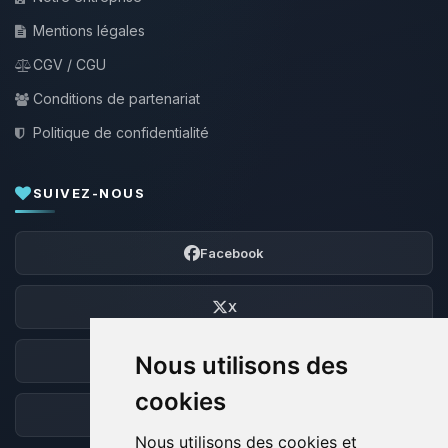
Mentions légales
CGV / CGU
Conditions de partenariat
Politique de confidentialité
SUIVEZ-NOUS
Facebook
X
Nous utilisons des
Discord
cookies
Forum
Nous utilisons des cookies et