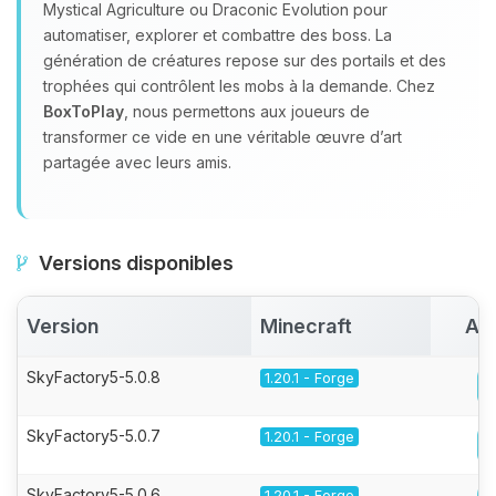
Mystical Agriculture ou Draconic Evolution pour
automatiser, explorer et combattre des boss. La
génération de créatures repose sur des portails et des
trophées qui contrôlent les mobs à la demande. Chez
BoxToPlay
, nous permettons aux joueurs de
transformer ce vide en une véritable œuvre d’art
partagée avec leurs amis.
Versions disponibles
Version
Minecraft
Act
SkyFactory5-5.0.8
1.20.1 - Forge
SkyFactory5-5.0.7
1.20.1 - Forge
SkyFactory5-5.0.6
1.20.1 - Forge