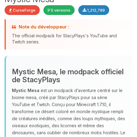
CurseForge
5 versions
1,212,789
Note du développeur :
The official modpack for StacyPlays's YouTube and
Youpi, enfin quelqu’un pour me
Twitch series.
parler ! Moi c’est Choupy, ton petit
assistant BoxToPlay. Dis-moi ce dont
tu as besoin et je vais remuer mes
petits circuits pour t’aider.
Mystic Mesa, le modpack officiel
09/08/2026 à 02:46
de StacyPlays
Mystic Mesa
est un modpack d’aventure centré sur le
biome mesa, créé par StacyPlays pour sa série
YouTube et Twitch. Conçu pour Minecraft 1.7.10, il
transforme ce désert coloré en monde mystique rempli
de créatures inédites, comme des loups mythiques, des
oiseaux exotiques, des licornes et même des
dinosaures, sans oublier de nombreux mobs hostiles. Le