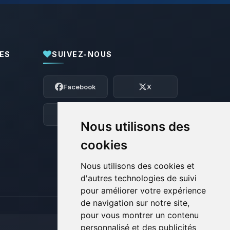
ES
SUIVEZ-NOUS
Youpi, enfin quelqu’un pour me parler !
Moi c’est Choupy, ton petit assistant
Facebook
X
BoxToPlay. Dis-moi ce dont tu as besoin
et je vais remuer mes petits circuits
pour t’aider.
Discord
Forum
Nous utilisons des
07/08/2026 à 19:48
cookies
Nous utilisons des cookies et
d'autres technologies de suivi
pour améliorer votre expérience
de navigation sur notre site,
pour vous montrer un contenu
personnalisé et des publicités