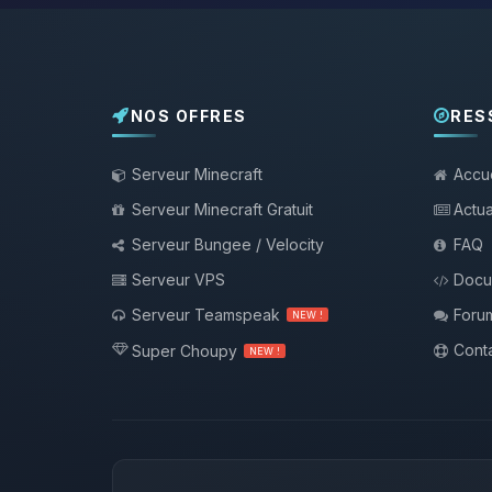
NOS OFFRES
RES
Serveur Minecraft
Accue
Serveur Minecraft Gratuit
Actua
Serveur Bungee / Velocity
FAQ
Serveur VPS
Docu
Serveur Teamspeak
Foru
NEW !
Conta
Super Choupy
NEW !