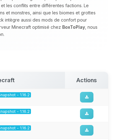
les conflits entre différentes factions. Le
s et monstres, ainsi que les biomes et grottes
ack intègre aussi des mods de confort pour
erveur Minecraft optimisé chez
BoxToPlay
, nous
n.
ecraft
Actions
Snapshot - 1.16.2
Snapshot - 1.16.2
Snapshot - 1.16.2