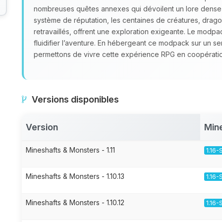
nombreuses quêtes annexes qui dévoilent un lore dense et 
système de réputation, les centaines de créatures, dragon
retravaillés, offrent une exploration exigeante. Le modp
fluidifier l’aventure. En hébergeant ce modpack sur un s
permettons de vivre cette expérience RPG en coopératio
Versions disponibles
Version
Min
Mineshafts & Monsters - 1.11
1.16-
Mineshafts & Monsters - 1.10.13
1.16-
Mineshafts & Monsters - 1.10.12
1.16-