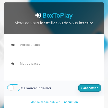
BoxToPlay
Merci de vous
identifier
ou de vous
inscrire
Se souvenir de moi
Connexion
-
Mot de passe oublié ?
Inscription