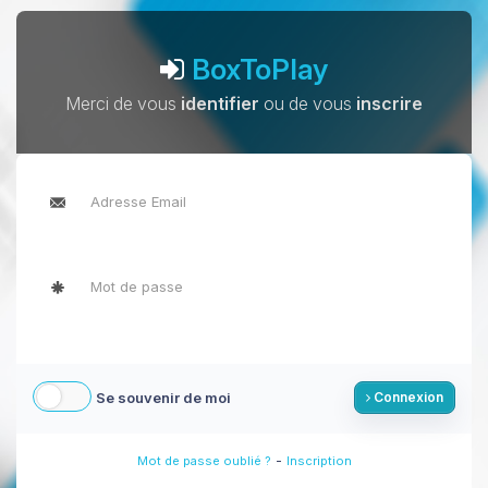
BoxToPlay
Merci de vous
identifier
ou de vous
inscrire
Se souvenir de moi
Connexion
-
Mot de passe oublié ?
Inscription