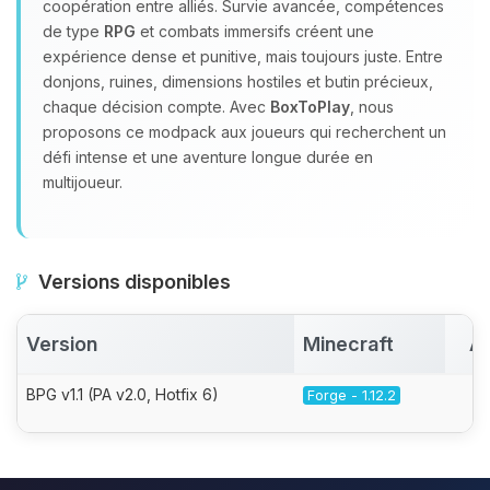
coopération entre alliés. Survie avancée, compétences
de type
RPG
et combats immersifs créent une
expérience dense et punitive, mais toujours juste. Entre
donjons, ruines, dimensions hostiles et butin précieux,
chaque décision compte. Avec
BoxToPlay
, nous
proposons ce modpack aux joueurs qui recherchent un
défi intense et une aventure longue durée en
multijoueur.
Versions disponibles
Version
Minecraft
Ac
BPG v1.1 (PA v2.0, Hotfix 6)
Forge - 1.12.2