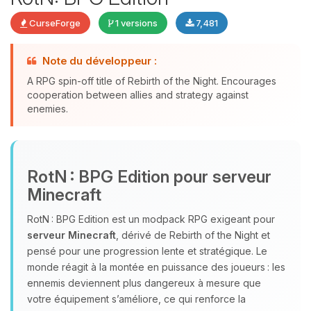
CurseForge
1 versions
7,481
Youpi, enfin quelqu’un pour me
Note du développeur :
parler ! Moi c’est Choupy, ton petit
A RPG spin-off title of Rebirth of the Night. Encourages
assistant BoxToPlay. Dis-moi ce dont
cooperation between allies and strategy against
tu as besoin et je vais remuer mes
enemies.
petits circuits pour t’aider.
09/08/2026 à 15:42
RotN : BPG Edition pour serveur
Minecraft
RotN : BPG Edition est un modpack RPG exigeant pour
serveur Minecraft
, dérivé de Rebirth of the Night et
pensé pour une progression lente et stratégique. Le
monde réagit à la montée en puissance des joueurs : les
ennemis deviennent plus dangereux à mesure que
votre équipement s’améliore, ce qui renforce la