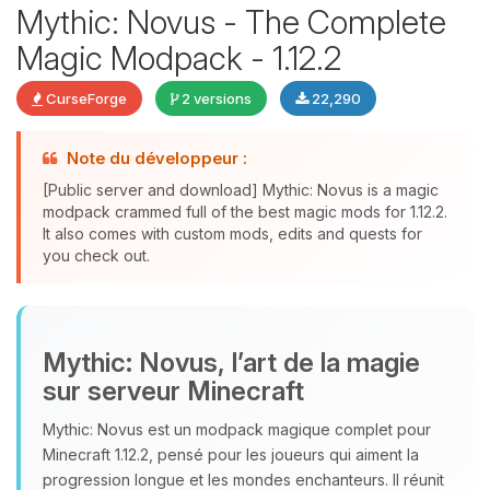
Mythic: Novus - The Complete
Magic Modpack - 1.12.2
CurseForge
2 versions
22,290
Youpi, enfin quelqu’un pour me
parler ! Moi c’est Choupy, ton petit
Note du développeur :
assistant BoxToPlay. Dis-moi ce dont
[Public server and download] Mythic: Novus is a magic
tu as besoin et je vais remuer mes
modpack crammed full of the best magic mods for 1.12.2.
petits circuits pour t’aider.
It also comes with custom mods, edits and quests for
you check out.
06/08/2026 à 23:30
Mythic: Novus, l’art de la magie
sur serveur Minecraft
Mythic: Novus est un modpack magique complet pour
Minecraft 1.12.2, pensé pour les joueurs qui aiment la
progression longue et les mondes enchanteurs. Il réunit