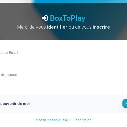
BoxToPlay
Merci de vous
identifier
ou de vous
inscrire
 souvenir de moi
-
Mot de passe oublié ?
Inscription