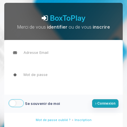
BoxToPlay
Merci de vous
identifier
ou de vous
inscrire
Se souvenir de moi
Connexion
-
Mot de passe oublié ?
Inscription