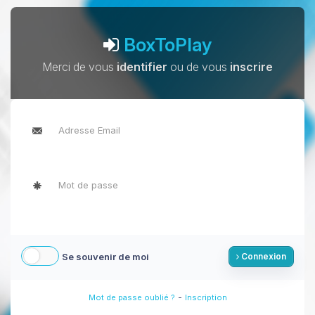
BoxToPlay
Merci de vous
identifier
ou de vous
inscrire
Se souvenir de moi
Connexion
-
Mot de passe oublié ?
Inscription