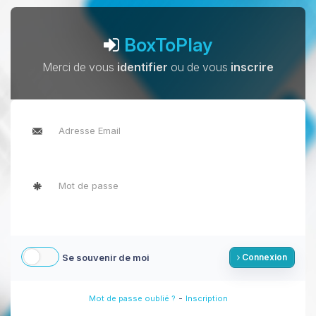
BoxToPlay
Merci de vous
identifier
ou de vous
inscrire
Se souvenir de moi
Connexion
-
Mot de passe oublié ?
Inscription