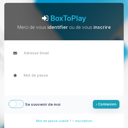
BoxToPlay
Merci de vous
identifier
ou de vous
inscrire
Se souvenir de moi
Connexion
-
Mot de passe oublié ?
Inscription