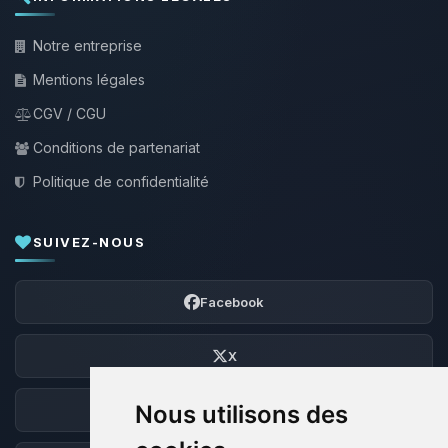
Notre entreprise
Mentions légales
CGV / CGU
Conditions de partenariat
Politique de confidentialité
SUIVEZ-NOUS
Facebook
X
Nous utilisons des
Discord