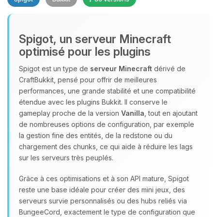
Spigot, un serveur Minecraft
optimisé pour les plugins
Spigot est un type de
serveur Minecraft
dérivé de
CraftBukkit, pensé pour offrir de meilleures
Youpi, enfin quelqu’un pour me
performances, une grande stabilité et une compatibilité
parler ! Moi c’est Choupy, ton petit
étendue avec les plugins Bukkit. Il conserve le
assistant BoxToPlay. Dis-moi ce dont
gameplay proche de la version
Vanilla
, tout en ajoutant
tu as besoin et je vais remuer mes
de nombreuses options de configuration, par exemple
petits circuits pour t’aider.
la gestion fine des entités, de la redstone ou du
07/08/2026 à 22:51
chargement des chunks, ce qui aide à réduire les lags
sur les serveurs très peuplés.
Grâce à ces optimisations et à son API mature, Spigot
reste une base idéale pour créer des mini jeux, des
serveurs survie personnalisés ou des hubs reliés via
BungeeCord, exactement le type de configuration que