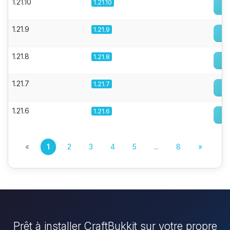
1.21.10
1.21.10
1.21.9
1.21.9
1.21.8
1.21.8
1.21.7
1.21.7
1.21.6
1.21.6
«
1
2
3
4
5
...
8
»
Prêt à installer CraftBukkit sur votre propre