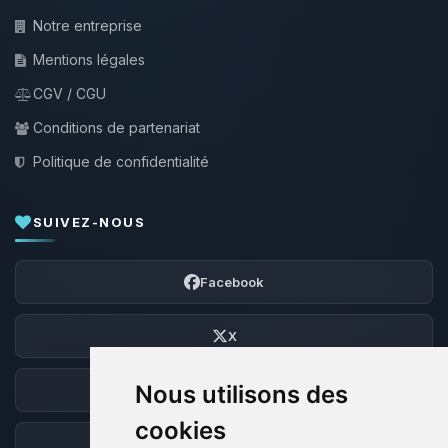
Notre entreprise
Mentions légales
CGV / CGU
Conditions de partenariat
Politique de confidentialité
SUIVEZ-NOUS
Facebook
X
Nous utilisons des
Discord
cookies
Forum