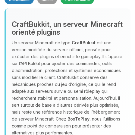
CraftBukkit, un serveur Minecraft
orienté plugins
Un serveur Minecraft de type
CraftBukkit
est une
version modifiée du serveur officiel, pensée pour
Youpi, enfin quelqu’un pour me
exécuter des plugins et enrichir le gameplay. Il s’appuie
parler ! Moi c’est Choupy, ton petit
sur l’API Bukkit pour ajouter des commandes, outils
assistant BoxToPlay. Dis-moi ce dont
d’administration, protections et systèmes économiques
tu as besoin et je vais remuer mes
sans modifier le client. CraftBukkit conserve des
petits circuits pour t’aider.
mécaniques proches du jeu d’origine, ce qui le rend
08/08/2026 à 05:25
adapté aux serveurs survie ou semi rôleplay qui
recherchent stabilité et personnalisation. Aujourd’hui, il
sert surtout de base à d’autres dérivés plus optimisés,
mais reste une référence historique de l’hébergement
de serveur Minecraft. Chez
BoxToPlay
, nous l’utilisons
comme point de comparaison pour présenter des
alternatives plus performantes.