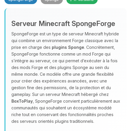
Serveur Minecraft SpongeForge
SpongeForge est un type de serveur Minecraft hybride
qui combine un environnement Forge classique avec la
prise en charge des
plugins Sponge
. Concrètement,
Youpi, enfin quelqu’un pour me
SpongeForge fonctionne comme un mod Forge qui
parler ! Moi c’est Choupy, ton petit
s’intègre au serveur, ce qui permet d’exécuter à la fois
assistant BoxToPlay. Dis-moi ce dont
des mods Forge et des plugins Sponge au sein du
tu as besoin et je vais remuer mes
même monde. Ce modèle offre une grande flexibilité
petits circuits pour t’aider.
pour créer des expériences avancées, avec une
06/08/2026 à 13:36
gestion fine des permissions, de la protection et du
gameplay. Sur un serveur Minecraft hébergé chez
BoxToPlay
, SpongeForge convient particulièrement aux
communautés qui souhaitent un écosystème moddé
riche tout en conservant des fonctionnalités proches
des serveurs orientés plugins traditionnels.