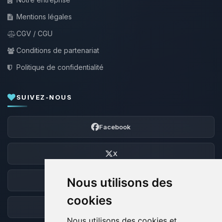
Mentions légales
CGV / CGU
Conditions de partenariat
Politique de confidentialité
SUIVEZ-NOUS
Facebook
X
Nous utilisons des
Discord
cookies
Forum
Nous utilisons des cookies et