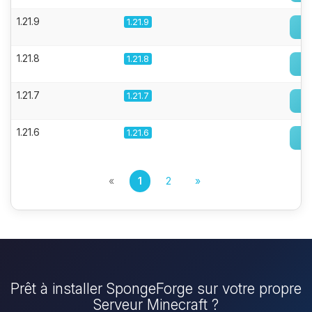
1.21.9
1.21.9
1.21.8
1.21.8
1.21.7
1.21.7
1.21.6
1.21.6
«
1
2
»
Prêt à installer SpongeForge sur votre propre
Serveur Minecraft ?