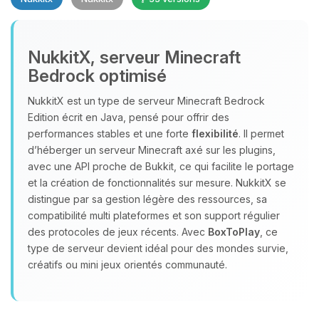
NukkitX, serveur Minecraft
Bedrock optimisé
NukkitX est un type de serveur Minecraft Bedrock
Youpi, enfin quelqu’un pour me
Edition écrit en Java, pensé pour offrir des
parler ! Moi c’est Choupy, ton petit
performances stables et une forte
flexibilité
. Il permet
assistant BoxToPlay. Dis-moi ce dont
d’héberger un serveur Minecraft axé sur les plugins,
tu as besoin et je vais remuer mes
avec une API proche de Bukkit, ce qui facilite le portage
petits circuits pour t’aider.
et la création de fonctionnalités sur mesure. NukkitX se
09/08/2026 à 10:32
distingue par sa gestion légère des ressources, sa
compatibilité multi plateformes et son support régulier
des protocoles de jeux récents. Avec
BoxToPlay
, ce
type de serveur devient idéal pour des mondes survie,
créatifs ou mini jeux orientés communauté.