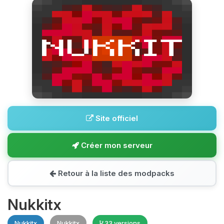
Site officiel
Créer mon serveur
Retour à la liste des modpacks
Nukkitx
Nukkitx
Nukkitx
33 versions