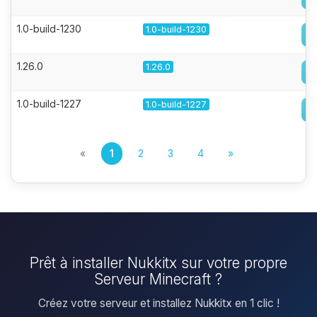
1.0-build-1230
1.0-build-1230
1.26.0
1.26.0
1.0-build-1227
1.0-build-1227
«
1
2
3
4
»
Prêt à installer Nukkitx sur votre propre
Serveur Minecraft ?
Créez votre serveur et installez Nukkitx en 1 clic !