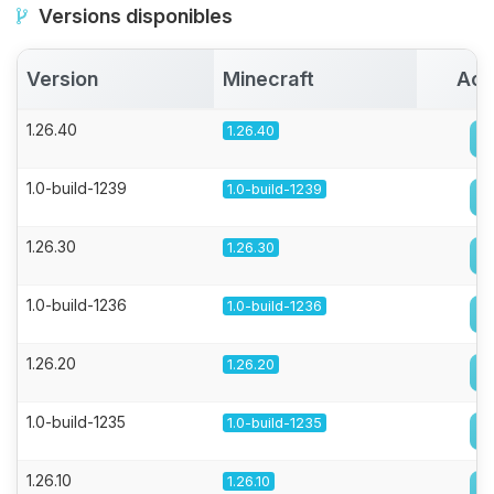
Versions disponibles
Version
Minecraft
Act
1.26.40
1.26.40
1.0-build-1239
1.0-build-1239
1.26.30
1.26.30
1.0-build-1236
1.0-build-1236
1.26.20
1.26.20
1.0-build-1235
1.0-build-1235
1.26.10
1.26.10