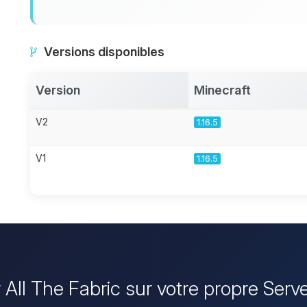
Versions disponibles
Version
Minecraft
V2
1.16.5
V1
1.16.5
er All The Fabric sur votre propre Serv