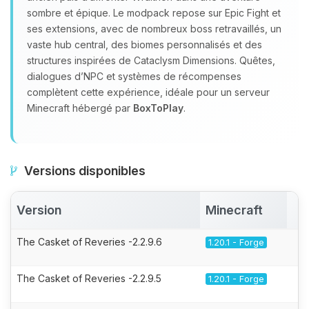
sombre et épique. Le modpack repose sur Epic Fight et
ses extensions, avec de nombreux boss retravaillés, un
vaste hub central, des biomes personnalisés et des
structures inspirées de Cataclysm Dimensions. Quêtes,
dialogues d’NPC et systèmes de récompenses
complètent cette expérience, idéale pour un serveur
Minecraft hébergé par
BoxToPlay
.
Versions disponibles
Version
Minecraft
A
The Casket of Reveries -2.2.9.6
1.20.1 - Forge
The Casket of Reveries -2.2.9.5
1.20.1 - Forge