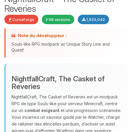
Reveries
CurseForge
68 versions
1,933,042
Note du développeur :
Souls-like RPG modpack w/ Unique Story Line and
Quest!
Youpi, enfin quelqu’un pour me
parler ! Moi c’est Choupy, ton petit
NightfallCraft, The Casket of
assistant BoxToPlay. Dis-moi ce dont
Reveries
tu as besoin et je vais remuer mes
petits circuits pour t’aider.
NightfallCraft, The Casket of Reveries est un modpack
07/08/2026 à 19:05
RPG de type Souls‑like pour serveur Minecraft, centré
sur un
combat exigeant
et une progression scénarisée.
Vous incarnez un sauveur guidé par le Watcher, chargé
de rallumer des étincelles perdues, d’activer un autel
ancien puis d’affronter Wraithon dans une aventure