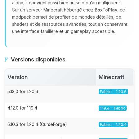
alpha, il convient aussi bien au solo qu’au multijoueur.
Sur un serveur Minecraft hébergé chez
BoxToPlay
, ce
modpack permet de profiter de mondes détaillés, de
shaders et de ressources avancées, tout en conservant
une interface familière et un gameplay accessible.
Versions disponibles
Version
Minecraft
5.13.0 for 1.20.6
Fabric - 1.20.6
4.12.0 for 1.19.4
1.19.4 - Fabric
5.10.3 for 1.20.4 (CurseForge)
Fabric - 1.20.4