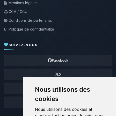
Mentions légales
CGV / CGU
Conditions de partenariat
Politique de confidentialité
SUIVEZ-NOUS
Facebook
X
Nous utilisons des
Discord
cookies
Forum
Nous utilisons des cookies et
d'autres technologies de suivi pour