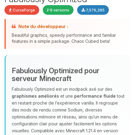
CurseForge
8 versions
7,576,285
Note du développeur :
Beautiful graphics, speedy performance and familiar
features in a simple package. Chaos Cubed beta!
Youpi, enfin quelqu’un pour me
parler ! Moi c’est Choupy, ton petit
assistant BoxToPlay. Dis-moi ce dont
Fabulously Optimized pour
tu as besoin et je vais remuer mes
petits circuits pour t’aider.
serveur Minecraft
06/08/2026 à 05:24
Fabulously Optimized est un modpack axé sur des
graphismes améliorés
et une
performance fluide
tout
en restant proche de l’expérience vanilla. Il regroupe
des mods de rendu comme Sodium, diverses
optimisations mémoire et réseau, ainsi qu’un menu de
configuration clair pour ajuster facilement les options
visuelles. Compatible avec Minecraft 1.21.4 en version